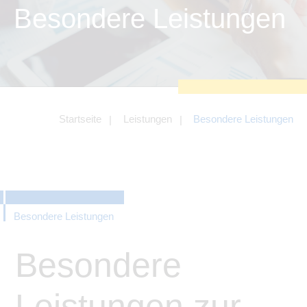
zu sichern.
Besondere Leistungen
Tracking- und Targeting-Cookies
Diese Cookies sind erforderlich, um
unsere Website auf Ihre Bedürfnisse hin
zu optimieren. Hierzu gehört eine
bedarfsgerechte Gestaltung und
fortlaufende Verbesserung unseres
Angebotes einschließlich der
Verknüpfung zu Social-Media-
Angeboten von z.B. Facebook und
Startseite
Leistungen
Besondere Leistungen
LinkedIn.
Betreibercookies
Diese Cookies sind erforderlich, um z.B.
Google Maps zu nutzen oder
eingebettete Videos abspielen zu
können.
Besondere Leistungen
Besondere
Leistungen zur