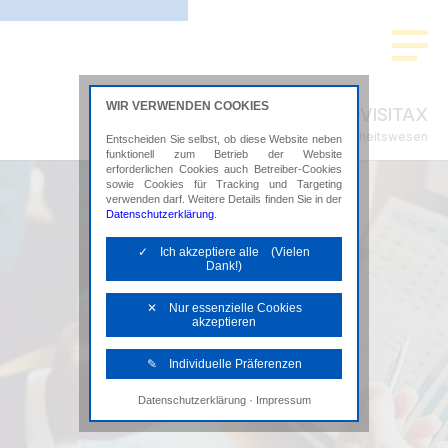
WIR VERWENDEN COOKIES
ADVISITAX
Steuerberatung im Gesundheitswesen
Entscheiden Sie selbst, ob diese Website neben
funktionell zum Betrieb der Website
erforderlichen Cookies auch Betreiber-Cookies
sowie Cookies für Tracking und Targeting
verwenden darf. Weitere Details finden Sie in der
Datenschutzerklärung
.
✓ Ich akzeptiere alle (Vielen
Dank!)
✕ Nur essenzielle Cookies
akzeptieren
✎ Individuelle Präferenzen
·
Datenschutzerklärung
Impressum
Notwendige Cookies
Diese Cookies sind erforderlich, um die
grundlegende Funktionalität der Website